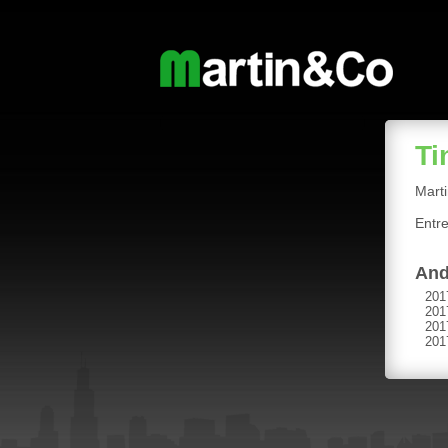
Ti
Marti
Entr
And
201
201
201
201