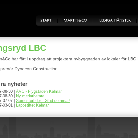
START
MARTIN&CO
LEDIGA TJÄNSTER
ngsryd LBC
n&Co har fått i uppdrag att projektera nybyggnaden av lokaler för LBC i
eprenör Dynacon Construction
ra nyheter
7-08-30 |
ÅVC - Flygstaden Kalmar
7-08-30 |
Ny medarbetare
7-07-07 |
Semestertider - Glad sommar!
7-03-01 |
Läppstiftet Kalmar