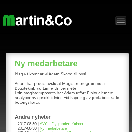
Ny medarbetare
Idag välkomnar vi Adam Skoog till oss!
Adam har precis avslutat Magister programmet i
Byggteknik vid Linné Universitetet.
I sin magisteruppsatts har Adam utfört Finita element
analyser av sprickbildning vid kapning av prefabricerade
betongsliprar.
Andra nyheter
2017-08-30 |
ÅVC - Flygstaden Kalmar
2017-08-30 |
Ny medarbetare