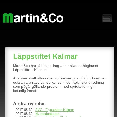
Läppstiftet Kalmar
Martin&co har fått i uppdrag att analysera höghuset
Läppstifftet i Kalmar.
Analyser skall utföras kring rörelser pga vind, vi kommer
också vara rådgivande konsult i den tekniska utredning
som pågår gällande problem med sprickbildning i
befintlig fasad.
Andra nyheter
2017-08-30 |
ÅVC - Flygstaden Kalmar
2017-08-30 |
Ny medarbetare