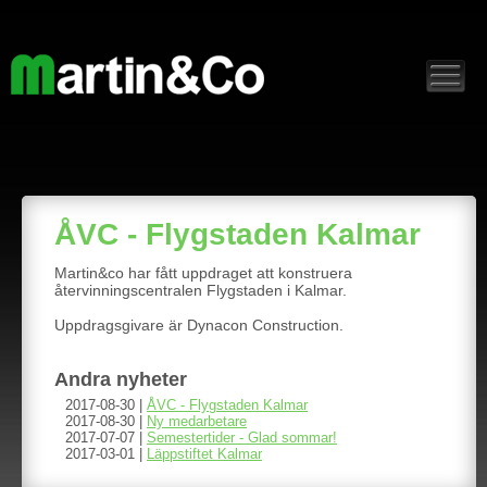
ÅVC - Flygstaden Kalmar
Martin&co har fått uppdraget att konstruera
återvinningscentralen Flygstaden i Kalmar.
Uppdragsgivare är Dynacon Construction.
Andra nyheter
2017-08-30 |
ÅVC - Flygstaden Kalmar
2017-08-30 |
Ny medarbetare
2017-07-07 |
Semestertider - Glad sommar!
2017-03-01 |
Läppstiftet Kalmar